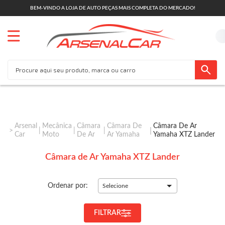
BEM-VINDO A LOJA DE AUTO PEÇAS MAIS COMPLETA DO MERCADO!
Arsenal
Mecânica
Câmara
Câmara De
Câmara De Ar
Car
Moto
De Ar
Ar Yamaha
Yamaha XTZ Lander
Câmara de Ar Yamaha XTZ Lander
Ordenar por:
Selecione
FILTRAR