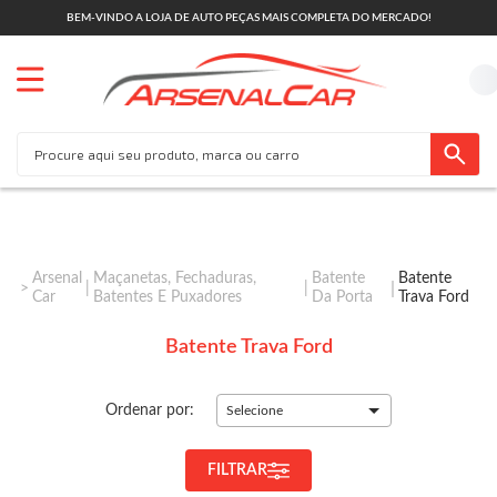
BEM-VINDO A LOJA DE AUTO PEÇAS MAIS COMPLETA DO MERCADO!
Arsenal
Maçanetas, Fechaduras,
Batente
Batente
Car
Batentes E Puxadores
Da Porta
Trava Ford
Batente Trava Ford
Ordenar por:
Selecione
FILTRAR