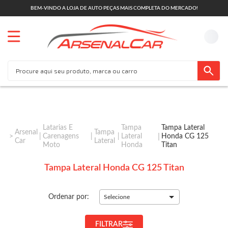
BEM-VINDO A LOJA DE AUTO PEÇAS MAIS COMPLETA DO MERCADO!
Latarias E
Tampa
Tampa Lateral
Arsenal
Tampa
Carenagens
Lateral
Honda CG 125
Car
Lateral
Moto
Honda
Titan
Tampa Lateral Honda CG 125 Titan
Ordenar por:
Selecione
FILTRAR