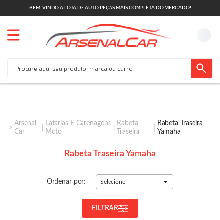
BEM-VINDO A LOJA DE AUTO PEÇAS MAIS COMPLETA DO MERCADO!
Arsenal
Latarias E Carenagens
Rabeta
Rabeta Traseira
Car
Moto
Traseira
Yamaha
Rabeta Traseira Yamaha
Ordenar por:
Selecione
FILTRAR