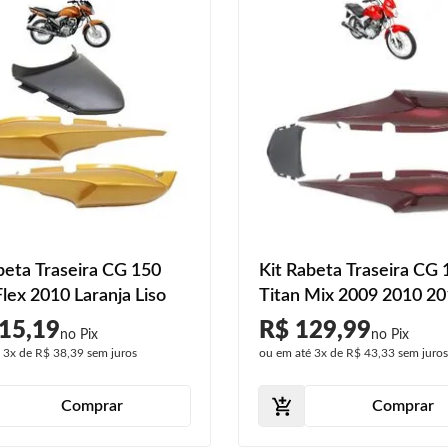
beta Traseira CG 150
Kit Rabeta Traseira CG 
Flex 2010 Laranja Liso
Titan Mix 2009 2010 2
2012 2013 Vermelho 3 
15,19
R$ 129,99
Liso
é
3x
de
R$ 38,39
sem juros
ou em até
3x
de
R$ 43,33
sem juro
Comprar
Comprar