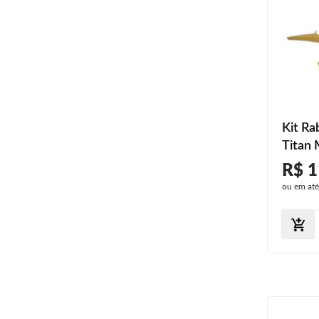
Kit Ra
Titan 
R$ 1
ou em at