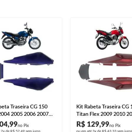
beta Traseira CG 150
Kit Rabeta Traseira CG 
2004 2005 2006 2007
Titan Flex 2009 2010 2
zul Metálico Liso
2012 2013 Vermelho Li
04,99
R$ 129,99
é
2x
de
R$ 52,49
sem juros
ou em até
3x
de
R$ 43,33
sem juro