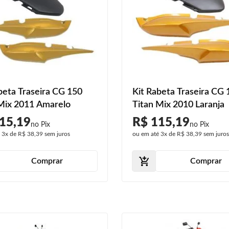
beta Traseira CG 150
Kit Rabeta Traseira CG 
Mix 2011 Amarelo
Titan Mix 2010 Laranja
15,19
R$ 115,19
é
3x
de
R$ 38,39
sem juros
ou em até
3x
de
R$ 38,39
sem juro
Comprar
Comprar