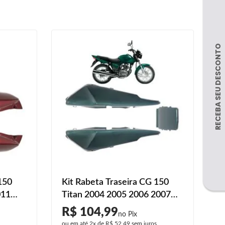
150
Kit Rabeta Traseira CG 150
011
Titan 2004 2005 2006 2007
so
2008 Verde 3 Peças Liso
R$ 104,99
s
ou em até
2x
de
R$ 52,49
sem juros