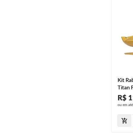
Kit Ra
Titan 
R$ 1
ou em at