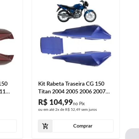
150
Kit Rabeta Traseira CG 150
011
Titan 2004 2005 2006 2007
Peças
2008 Azul Metálico 3 Peças
R$ 104,99
Liso
s
ou em até
2x
de
R$ 52,49
sem juros
Comprar