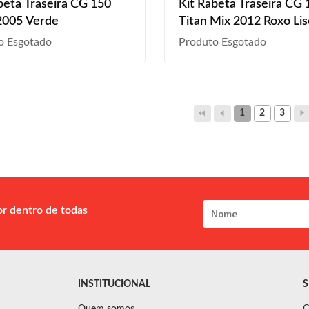
beta Traseira CG 150
Kit Rabeta Traseira CG 
2005 Verde
Titan Mix 2012 Roxo Lis
o Esgotado
Produto Esgotado
1
2
3
or dentro de todas
INSTITUCIONAL
S
Quem somos
C