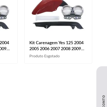
 2004
Kit Carenagem Yes 125 2004
2009
2005 2006 2007 2008 2009
2014
2010 2011 2012 2013 2014
Produto Esgotado
ma
2015 2016 2017 Paralama
Dianteiro