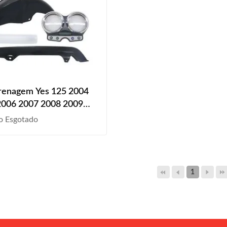
renagem Yes 125 2004
2006 2007 2008 2009
2011 2012 2013 2014
o Esgotado
2016 2017 Paralama
Liso
1