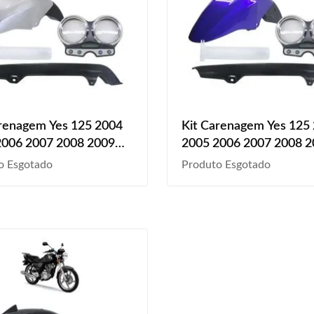
renagem Yes 125 2004
Kit Carenagem Yes 125
2006 2007 2008 2009
2005 2006 2007 2008 
2011 2012 2013 2014
2010 2011 2012 2013 
o Esgotado
Produto Esgotado
2016 2017 Paralama
2015 2016 2017 Parala
iro Prata Liso
Dianteiro Azul Liso