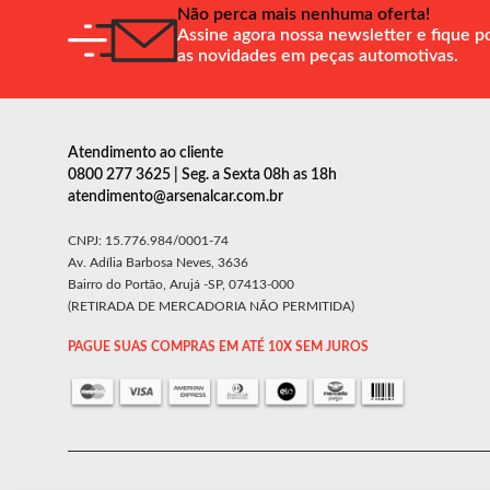
Não perca mais nenhuma oferta!
Assine agora nossa newsletter e fique p
as novidades em peças automotivas.
Atendimento ao cliente
0800 277 3625 | Seg. a Sexta 08h as 18h
atendimento@arsenalcar.com.br
CNPJ: 15.776.984/0001-74
Av. Adília Barbosa Neves, 3636
Bairro do Portão, Arujá -SP, 07413-000
(RETIRADA DE MERCADORIA NÃO PERMITIDA)
PAGUE SUAS COMPRAS EM ATÉ 10X SEM JUROS