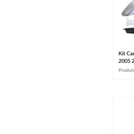
Kit Ca
2005 
2010 
Produt
2015 
Diante