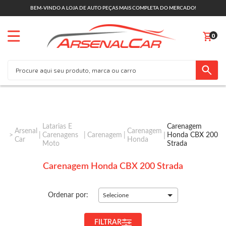
BEM-VINDO A LOJA DE AUTO PEÇAS MAIS COMPLETA DO MERCADO!
0
Latarias E
Carenagem
Arsenal
Carenagem
Carenagens
Carenagem
Honda CBX 200
Car
Honda
Moto
Strada
Carenagem Honda CBX 200 Strada
Ordenar por:
Selecione
FILTRAR