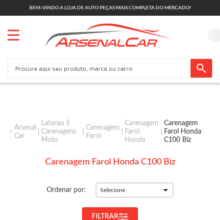
BEM-VINDO A LOJA DE AUTO PEÇAS MAIS COMPLETA DO MERCADO!
Latarias E
Carenagem
Carenagem
Arsenal
Carenagem
Carenagens
Farol
Farol Honda
Car
Farol
Moto
Honda
C100 Biz
Carenagem Farol Honda C100 Biz
Ordenar por:
Selecione
FILTRAR