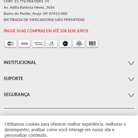
CNPJ: 15.776.984/0001-74
Av. Adília Barbosa Neves, 3636
Bairro do Portão, Arujá -SP, 07413-000
(RETIRADA DE MERCADORIA NÃO PERMITIDA)
PAGUE SUAS COMPRAS EM ATÉ 10X SEM JUROS
INSTITUCIONAL
SUPORTE
SEGURANÇA
Utilizamos cookies para oferecer melhor experiência, melhorar o
© Arsenal Car. Todos os direitos reservados.
desempenho, analizar como você interage em nosso site e
Proibida reprodução total ou parcial. Preços e estoque sujeito a alterações sem
personalizar conteúdo.