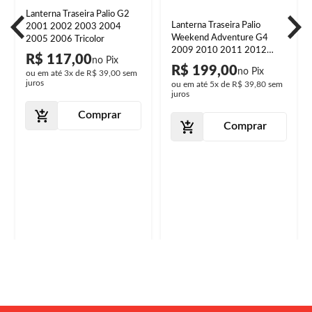
Lanterna Traseira Palio G2
Lanterna Traseira Palio
2001 2002 2003 2004
Weekend Adventure G4
2005 2006 Tricolor
2009 2010 2011 2012
R$ 117,00
Canto Bicolor e Lente em
R$ 199,00
ou em até
3x
de
R$ 39,00
sem
Acrilíco
juros
ou em até
5x
de
R$ 39,80
sem
juros
Comprar
Comprar