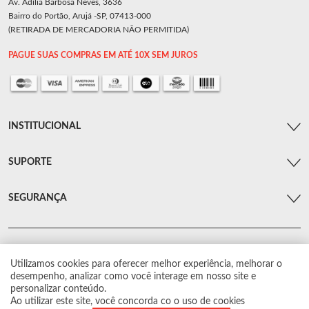
Av. Adília Barbosa Neves, 3636
Bairro do Portão, Arujá -SP, 07413-000
(RETIRADA DE MERCADORIA NÃO PERMITIDA)
PAGUE SUAS COMPRAS EM ATÉ 10X SEM JUROS
INSTITUCIONAL
SUPORTE
SEGURANÇA
Utilizamos cookies para oferecer melhor experiência, melhorar o
© Arsenal Car. Todos os direitos reservados.
desempenho, analizar como você interage em nosso site e
Proibida reprodução total ou parcial. Preços e estoque sujeito a alterações sem
personalizar conteúdo.
aviso prévio.
Ao utilizar este site, você concorda co o uso de cookies