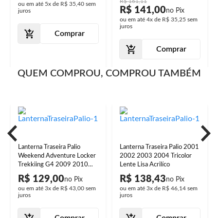
R$ 161,11
ou em até
5x
de
R$ 35,40
sem
R$ 141,00
juros
ou em até
4x
de
R$ 35,25
sem
juros
Comprar
Comprar
QUEM COMPROU, COMPROU TAMBÉM
Lanterna Traseira Palio
Lanterna Traseira Palio 2001
Weekend Adventure Locker
2002 2003 2004 Tricolor
Trekkiing G4 2009 2010
Lente Lisa Acrilíco
2011 2012 Tampa Porta
R$ 129,00
R$ 138,43
Malas Bicolor com Lente em
ou em até
3x
de
R$ 43,00
sem
ou em até
3x
de
R$ 46,14
sem
Acrilíco
juros
juros
Comprar
Comprar