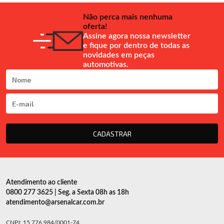
Não perca mais nenhuma
oferta!
Assine agora nossa newsletter
e fique por dentro de todas as
novidades em peças
automotivas.
CADASTRAR
Atendimento ao cliente
0800 277 3625 | Seg. a Sexta 08h as 18h
atendimento@arsenalcar.com.br
CNPJ: 15.776.984/0001-74