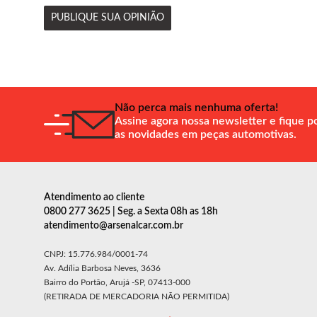
PUBLIQUE SUA OPINIÃO
Não perca mais nenhuma oferta!
Assine agora nossa newsletter e fique p
as novidades em peças automotivas.
Atendimento ao cliente
0800 277 3625 | Seg. a Sexta 08h as 18h
atendimento@arsenalcar.com.br
CNPJ: 15.776.984/0001-74
Av. Adília Barbosa Neves, 3636
Bairro do Portão, Arujá -SP, 07413-000
(RETIRADA DE MERCADORIA NÃO PERMITIDA)