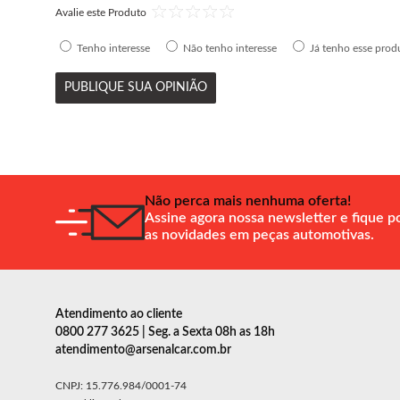
Avalie este Produto
Tenho interesse
Não tenho interesse
Já tenho esse prod
PUBLIQUE SUA OPINIÃO
Não perca mais nenhuma oferta!
Assine agora nossa newsletter e fique p
as novidades em peças automotivas.
Atendimento ao cliente
0800 277 3625 | Seg. a Sexta 08h as 18h
atendimento@arsenalcar.com.br
CNPJ: 15.776.984/0001-74