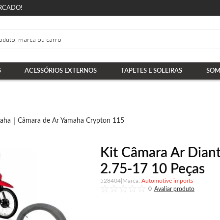
RCADO!
S
ACESSÓRIOS EXTERNOS
TAPETES E SOLEIRAS
SOM
maha
Câmara de Ar Yamaha Crypton 115
Kit Câmara Ar Dian
2.75-17 10 Peças
528404
|
Automotive imports
0