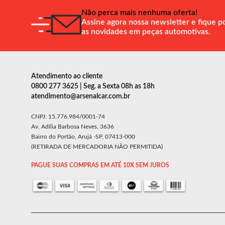
Não perca mais nenhuma oferta!
Assine agora nossa newsletter e fique p
as novidades em peças automotivas.
Atendimento ao cliente
0800 277 3625 | Seg. a Sexta 08h as 18h
atendimento@arsenalcar.com.br
CNPJ: 15.776.984/0001-74
Av. Adília Barbosa Neves, 3636
Bairro do Portão, Arujá -SP, 07413-000
(RETIRADA DE MERCADORIA NÃO PERMITIDA)
PAGUE SUAS COMPRAS EM ATÉ 10X SEM JUROS