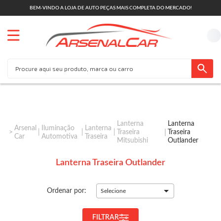
BEM-VINDO A LOJA DE AUTO PEÇAS MAIS COMPLETA DO MERCADO!
Lanterna
Lanterna
Arsenal
Iluminação
Lanterna
Traseira
Traseira
Car
Automotiva
Traseira
Mitsubishi
Outlander
Lanterna Traseira Outlander
Ordenar por:
Selecione
FILTRAR