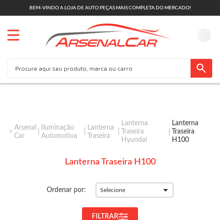
BEM-VINDO A LOJA DE AUTO PEÇAS MAIS COMPLETA DO MERCADO!
Lanterna
Lanterna
Arsenal
Iluminação
Lanterna
Traseira
Traseira
Car
Automotiva
Traseira
Hyundai
H100
Lanterna Traseira H100
Ordenar por:
Selecione
FILTRAR