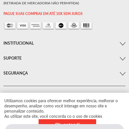
(RETIRADA DE MERCADORIA NÃO PERMITIDA)
PAGUE SUAS COMPRAS EM ATÉ 10X SEM JUROS
INSTITUCIONAL
SUPORTE
SEGURANÇA
Utilizamos cookies para oferecer melhor experiência, melhorar o
© Arsenal Car. Todos os direitos reservados.
desempenho, analizar como você interage em nosso site e
Proibida reprodução total ou parcial. Preços e estoque sujeito a alterações sem
personalizar conteúdo.
aviso prévio.
Ao utilizar este site, você concorda co o uso de cookies
Ok, entendi