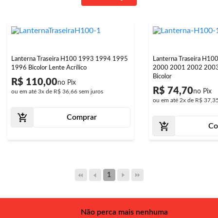
Lanterna Traseira H100 1993 1994 1995
Lanterna Traseira H1
1996 Bicolor Lente Acrílico
2000 2001 2002 200
Bicolor
R$ 110,00
R$ 74,70
ou em até
3x
de
R$ 36,66
sem juros
ou em até
2x
de
R$ 37,3
Comprar
Co
1
Não perca mais nenhuma