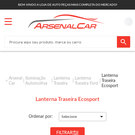
BEM-VINDO A LOJA DE AUTO PEÇAS MAIS COMPLETA DO MERCADO!
Lanterna
Arsenal
Iluminação
Lanterna
Lanterna
Traseira
Car
Automotiva
Traseira
Traseira Ford
Ecosport
Lanterna Traseira Ecosport
Ordenar por:
Selecione
FILTRAR