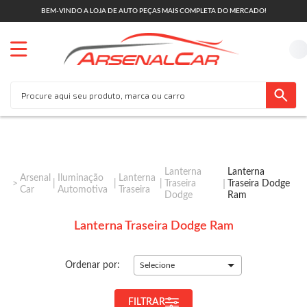
BEM-VINDO A LOJA DE AUTO PEÇAS MAIS COMPLETA DO MERCADO!
Lanterna
Lanterna
Arsenal
Iluminação
Lanterna
Traseira
Traseira Dodge
Car
Automotiva
Traseira
Dodge
Ram
Lanterna Traseira Dodge Ram
Ordenar por:
Selecione
FILTRAR