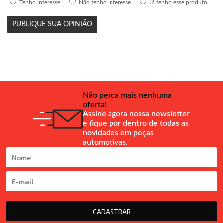
Tenho interesse
Não tenho interesse
Já tenho esse produto
PUBLIQUE SUA OPINIÃO
Não perca mais nenhuma
oferta!
Assine agora nossa newsletter
e fique por dentro de todas as
novidades em peças
automotivas.
CADASTRAR