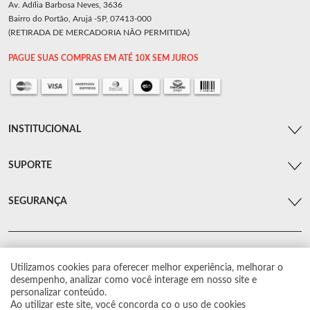
Av. Adília Barbosa Neves, 3636
Bairro do Portão, Arujá -SP, 07413-000
(RETIRADA DE MERCADORIA NÃO PERMITIDA)
PAGUE SUAS COMPRAS EM ATÉ 10X SEM JUROS
INSTITUCIONAL
SUPORTE
SEGURANÇA
Utilizamos cookies para oferecer melhor experiência, melhorar o
© Arsenal Car. Todos os direitos reservados.
desempenho, analizar como você interage em nosso site e
Proibida reprodução total ou parcial. Preços e estoque sujeito a alterações sem
personalizar conteúdo.
aviso prévio.
Ao utilizar este site, você concorda co o uso de cookies