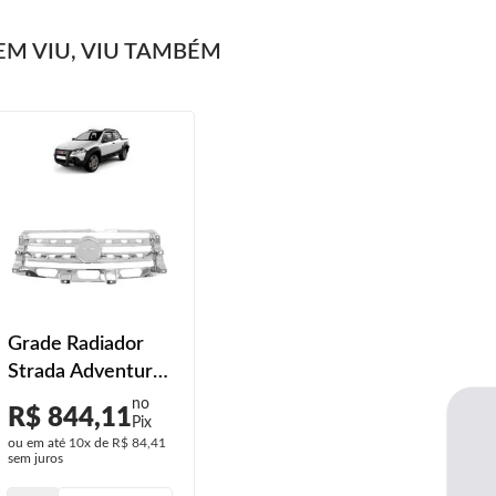
M VIU, VIU TAMBÉM
Grade Radiador
Strada Adventure
2009 2010 2011
R$ 844,11
2012 Cromado
ou em até
10x
de
R$ 84,41
sem juros