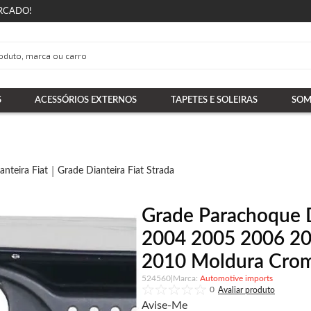
RCADO!
S
ACESSÓRIOS EXTERNOS
TAPETES E SOLEIRAS
SOM
anteira Fiat
Grade Dianteira Fiat Strada
Grade Parachoque D
2004 2005 2006 2
2010 Moldura Crom
524560
|
Automotive imports
0
Avise-Me