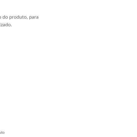
 do produto, para
izado.
uto