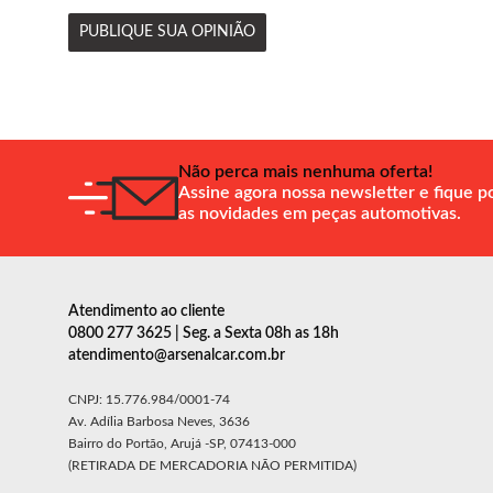
PUBLIQUE SUA OPINIÃO
Não perca mais nenhuma oferta!
Assine agora nossa newsletter e fique p
as novidades em peças automotivas.
Atendimento ao cliente
0800 277 3625 | Seg. a Sexta 08h as 18h
atendimento@arsenalcar.com.br
CNPJ: 15.776.984/0001-74
Av. Adília Barbosa Neves, 3636
Bairro do Portão, Arujá -SP, 07413-000
(RETIRADA DE MERCADORIA NÃO PERMITIDA)