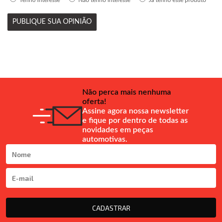
Tenho interesse
Não tenho interesse
Já tenho esse produto
PUBLIQUE SUA OPINIÃO
Não perca mais nenhuma
oferta!
Assine agora nossa newsletter
e fique por dentro de todas as
novidades em peças
automotivas.
CADASTRAR