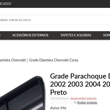
RCADO!
S
ACESSÓRIOS EXTERNOS
TAPETES E SOLEIRAS
SOM
anteira Chevrolet
Grade Dianteira Chevrolet Corsa
Grade Parachoque D
2002 2003 2004 20
Preto
526100
|
Automotive imports
0
Avise-Me