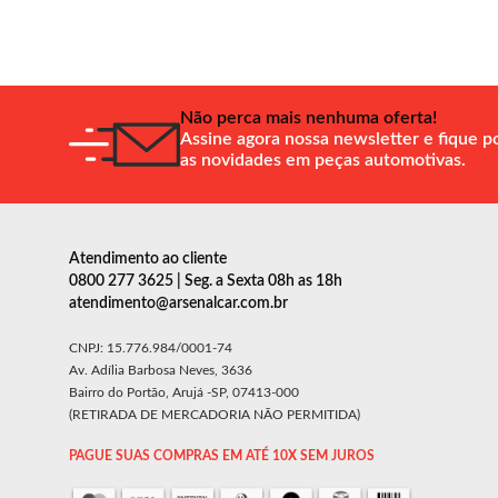
Não perca mais nenhuma oferta!
Assine agora nossa newsletter e fique p
as novidades em peças automotivas.
Atendimento ao cliente
0800 277 3625 | Seg. a Sexta 08h as 18h
atendimento@arsenalcar.com.br
CNPJ: 15.776.984/0001-74
Av. Adília Barbosa Neves, 3636
Bairro do Portão, Arujá -SP, 07413-000
(RETIRADA DE MERCADORIA NÃO PERMITIDA)
PAGUE SUAS COMPRAS EM ATÉ 10X SEM JUROS