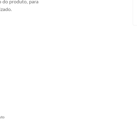
 do produto, para
izado.
uto