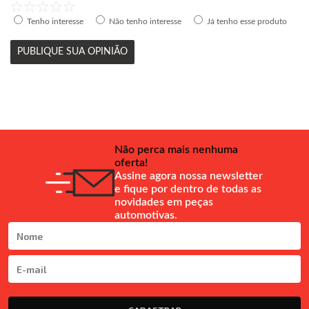
Tenho interesse
Não tenho interesse
Já tenho esse produto
PUBLIQUE SUA OPINIÃO
Não perca mais nenhuma
oferta!
Assine agora nossa newsletter
e fique por dentro de todas as
novidades em peças
automotivas.