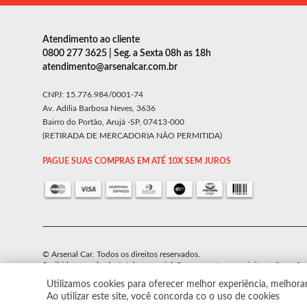
Atendimento ao cliente
0800 277 3625 | Seg. a Sexta 08h as 18h
atendimento@arsenalcar.com.br
CNPJ: 15.776.984/0001-74
Av. Adília Barbosa Neves, 3636
Bairro do Portão, Arujá -SP, 07413-000
(RETIRADA DE MERCADORIA NÃO PERMITIDA)
PAGUE SUAS COMPRAS EM ATÉ 10X SEM JUROS
© Arsenal Car. Todos os direitos reservados.
Proibida reprodução total ou parcial. Preços e estoque sujeito a alteraçõe
Utilizamos cookies para oferecer melhor experiência, melhora
Ao utilizar este site, você concorda co o uso de cookies