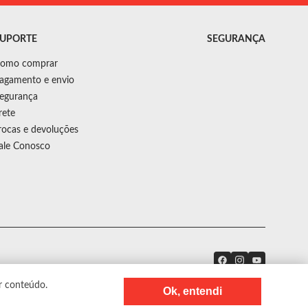
UPORTE
SEGURANÇA
omo comprar
agamento e envio
egurança
rete
rocas e devoluções
ale Conosco
r conteúdo.
Ok, entendi
Precisa de ajuda?