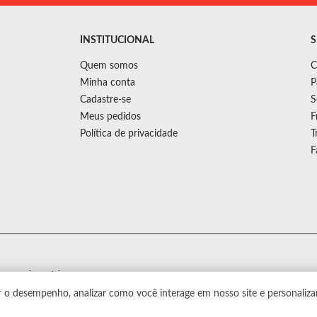
INSTITUCIONAL
S
Quem somos
C
Minha conta
P
Cadastre-se
S
Meus pedidos
F
Política de privacidade
T
F
s sem aviso prévio.
r o desempenho, analizar como você interage em nosso site e personaliza