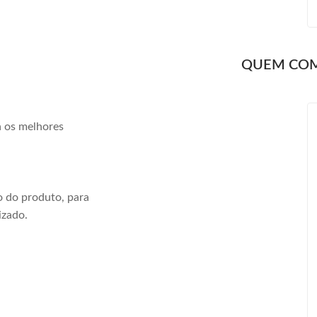
QUEM CO
a os melhores
 do produto, para
izado.