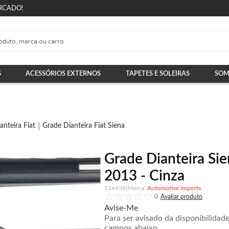
RCADO!
S
ACESSÓRIOS EXTERNOS
TAPETES E SOLEIRAS
SOM
anteira Fiat
Grade Dianteira Fiat Siena
Grade Dianteira Si
2013 - Cinza
524458
|
Automotive imports
0
Avise-Me
Para ser avisado da disponibilidad
campos abaixo.