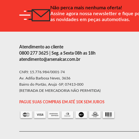
Não perca mais nenhuma oferta!
Assine agora nossa newsletter e fique p
as novidades em peças automotivas.
Atendimento ao cliente
0800 277 3625 | Seg. a Sexta 08h as 18h
atendimento@arsenalcar.com.br
CNPJ: 15.776.984/0001-74
Av. Adília Barbosa Neves, 3636
Bairro do Portão, Arujá -SP, 07413-000
(RETIRADA DE MERCADORIA NÃO PERMITIDA)
PAGUE SUAS COMPRAS EM ATÉ 10X SEM JUROS