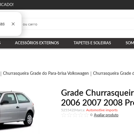
RCADO!
S
ACESSÓRIOS EXTERNOS
TAPETES E SOLEIRAS
SOM
Churrasqueira Grade do Para-brisa Volkswagen
Churrasqueira Grade d
Grade Churrasqueir
2006 2007 2008 Pre
525542
|
Automotive imports
0