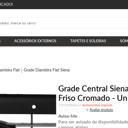
RCADO!
S
ACESSÓRIOS EXTERNOS
TAPETES E SOLEIRAS
SOM
anteira Fiat
Grade Dianteira Fiat Siena
Grade Central Sien
Friso Cromado - Uni
525528
|
Automotive imports
0
Avise-Me
Para ser avisado da disponibilidad
campos abaixo.