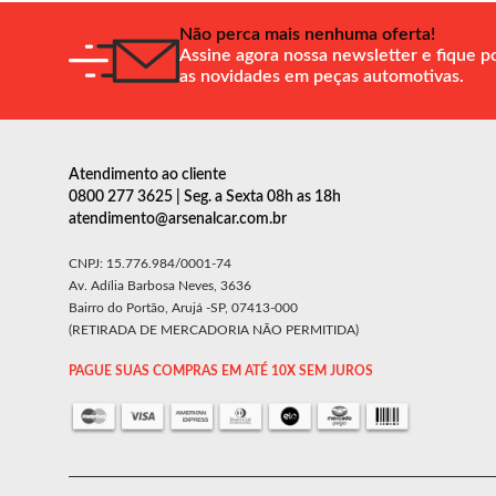
Não perca mais nenhuma oferta!
Assine agora nossa newsletter e fique p
as novidades em peças automotivas.
Atendimento ao cliente
0800 277 3625 | Seg. a Sexta 08h as 18h
atendimento@arsenalcar.com.br
CNPJ: 15.776.984/0001-74
Av. Adília Barbosa Neves, 3636
Bairro do Portão, Arujá -SP, 07413-000
(RETIRADA DE MERCADORIA NÃO PERMITIDA)
PAGUE SUAS COMPRAS EM ATÉ 10X SEM JUROS