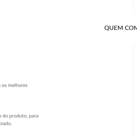
QUEM CO
a os melhores
 do produto, para
izado.