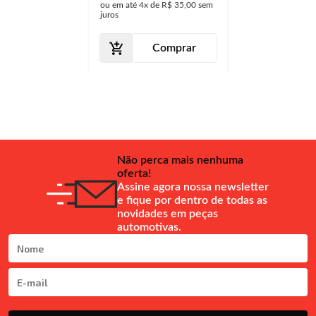
ou em até
4x
de
R$ 35,00
sem
juros
Comprar
Não perca mais nenhuma
oferta!
Assine agora nossa newsletter
e fique por dentro de todas as
novidades em peças
automotivas.