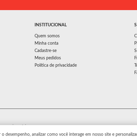
INSTITUCIONAL
S
Quem somos
C
Minha conta
P
Cadastre-se
S
Meus pedidos
F
Política de privacidade
T
F
s sem aviso prévio.
r o desempenho, analizar como você interage em nosso site e personaliza