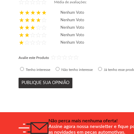
Média de avaliações:
Nenhum Voto
Nenhum Voto
Nenhum Voto
Nenhum Voto
Nenhum Voto
Avalie este Produto
Tenho interesse
Não tenho interesse
Já tenho esse prod
PUBLIQUE SUA OPINIÃO
Não perca mais nenhuma oferta!
Assine agora nossa newsletter e fique p
as novidades em peças automotivas.