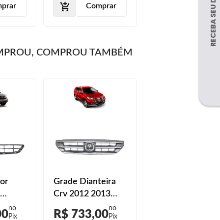
prar
Comprar
MPROU, COMPROU TAMBÉM
ior
Grade Dianteira
Crv 2012 2013
rv
2014 2015
00
R$ 733,00
2014
Moldura Cromada