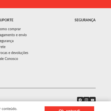
UPORTE
SEGURANÇA
omo comprar
agamento e envio
egurança
rete
rocas e devoluções
ale Conosco
r conteúdo.
Precisa de ajuda?