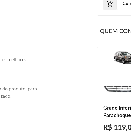
Com
QUEM CO
a os melhores
 do produto, para
izado.
Grade Infer
Parachoque
Dianteiro C
R$ 119,
2012 2013 