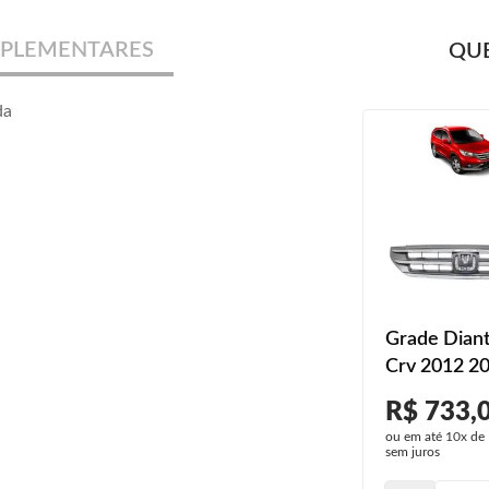
PLEMENTARES
QUE
da
Grade Diant
Crv 2012 2
2014 2015
R$ 733,
Moldura C
ou em até
10x
de
sem juros