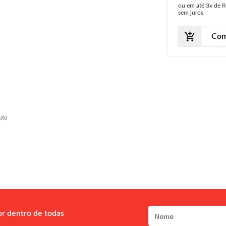
ou em até
3x
de
R
sem juros
Com
uto
or dentro de todas