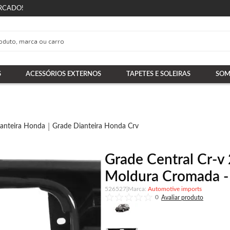
RCADO!
S
ACESSÓRIOS EXTERNOS
TAPETES E SOLEIRAS
SOM
anteira Honda
Grade Dianteira Honda Crv
Grade Central Cr-v
Moldura Cromada - 
526527
|
Automotive imports
0