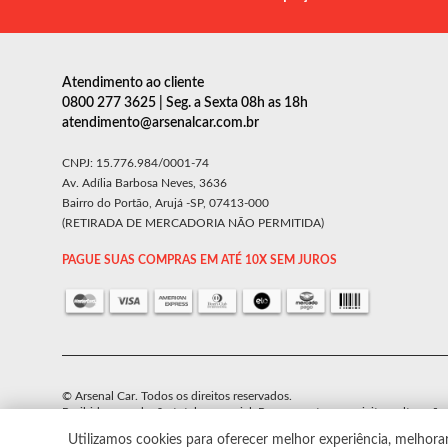
Atendimento ao cliente
0800 277 3625 | Seg. a Sexta 08h as 18h
atendimento@arsenalcar.com.br
CNPJ: 15.776.984/0001-74
Av. Adília Barbosa Neves, 3636
Bairro do Portão, Arujá -SP, 07413-000
(RETIRADA DE MERCADORIA NÃO PERMITIDA)
PAGUE SUAS COMPRAS EM ATÉ 10X SEM JUROS
© Arsenal Car. Todos os direitos reservados.
Proibida reprodução total ou parcial. Preços e estoque sujeito a alteraçõe
Utilizamos cookies para oferecer melhor experiência, melhora