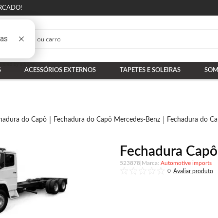
RCADO!
S
ACESSÓRIOS EXTERNOS
TAPETES E SOLEIRAS
SOM
hadura do Capô
Fechadura do Capô Mercedes-Benz
Fechadura do Ca
Fechadura Capô 
523878
|
Automotive imports
0