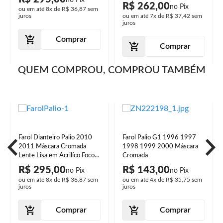
2016 Máscara Negra Foco
R$ 262,00
ou em até
8x
de
R$ 36,87
sem
Duplo Lente Lisa Acrilíco
juros
ou em até
7x
de
R$ 37,42
sem
juros
Comprar
Comprar
QUEM COMPROU, COMPROU TAMBÉM
Farol Dianteiro Palio 2010
Farol Palio G1 1996 1997
2011 Máscara Cromada
1998 1999 2000 Máscara
Lente Lisa em Acrilíco Foco
Cromada
Duplo Manual
R$ 295,00
R$ 143,00
ou em até
8x
de
R$ 36,87
sem
ou em até
4x
de
R$ 35,75
sem
juros
juros
Comprar
Comprar