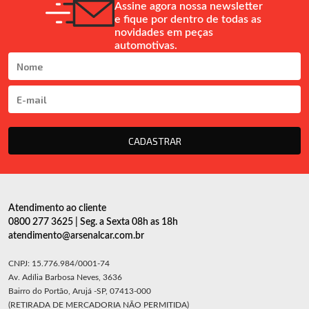
Assine agora nossa newsletter
e fique por dentro de todas as
novidades em peças
automotivas.
CADASTRAR
Atendimento ao cliente
0800 277 3625 | Seg. a Sexta 08h as 18h
atendimento@arsenalcar.com.br
CNPJ: 15.776.984/0001-74
Av. Adília Barbosa Neves, 3636
Bairro do Portão, Arujá -SP, 07413-000
(RETIRADA DE MERCADORIA NÃO PERMITIDA)