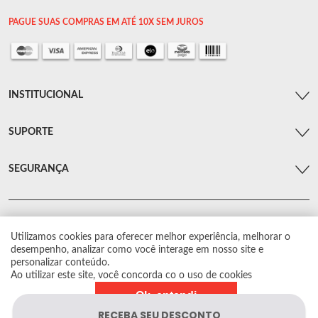
PAGUE SUAS COMPRAS EM ATÉ 10X SEM JUROS
INSTITUCIONAL
SUPORTE
SEGURANÇA
Utilizamos cookies para oferecer melhor experiência, melhorar o
© Arsenal Car. Todos os direitos reservados.
desempenho, analizar como você interage em nosso site e
Proibida reprodução total ou parcial. Preços e estoque sujeito a alterações sem
personalizar conteúdo.
aviso prévio.
Ao utilizar este site, você concorda co o uso de cookies
Ok, entendi