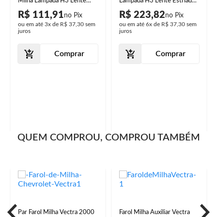
Milha Lâmpada H3 Lente
Lâmpada H3 Lente Estriada
Estriada Vidro
Vidro
R$ 111,91
R$ 223,82
ou em até
3x
de
R$ 37,30
sem
ou em até
6x
de
R$ 37,30
sem
juros
juros
Comprar
Comprar
QUEM COMPROU, COMPROU TAMBÉM
Par Farol Milha Vectra 2000
Farol Milha Auxiliar Vectra