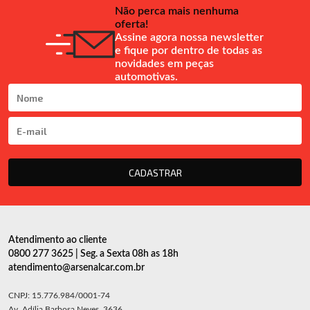
Não perca mais nenhuma
oferta!
Assine agora nossa newsletter
e fique por dentro de todas as
novidades em peças
automotivas.
CADASTRAR
Atendimento ao cliente
0800 277 3625 | Seg. a Sexta 08h as 18h
atendimento@arsenalcar.com.br
CNPJ: 15.776.984/0001-74
Av. Adília Barbosa Neves, 3636