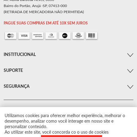
Bairro do Portão, Arujá -SP, 07413-000
(RETIRADA DE MERCADORIA NÃO PERMITIDA)
PAGUE SUAS COMPRAS EM ATÉ 10X SEM JUROS
INSTITUCIONAL
SUPORTE
SEGURANÇA
Utilizamos cookies para oferecer melhor experiência, melhorar o
© Arsenal Car. Todos os direitos reservados.
desempenho, analizar como você interage em nosso site e
Proibida reprodução total ou parcial. Preços e estoque sujeito a alterações sem
personalizar conteúdo.
aviso prévio.
Ao utilizar este site, você concorda co o uso de cookies