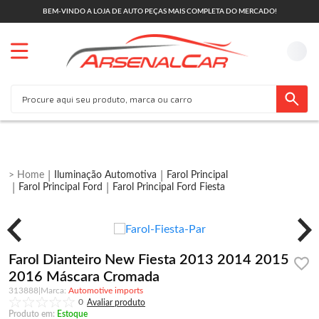
BEM-VINDO A LOJA DE AUTO PEÇAS MAIS COMPLETA DO MERCADO!
Iluminação Automotiva
Farol Principal
Farol Principal Ford
Farol Principal Ford Fiesta
Farol Dianteiro New Fiesta 2013 2014 2015
2016 Máscara Cromada
313888
|
Automotive imports
0
Produto em:
Estoque