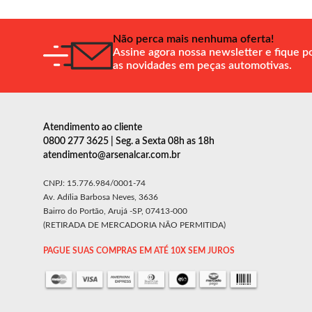
Não perca mais nenhuma oferta!
Assine agora nossa newsletter e fique p
as novidades em peças automotivas.
Atendimento ao cliente
0800 277 3625 | Seg. a Sexta 08h as 18h
atendimento@arsenalcar.com.br
CNPJ: 15.776.984/0001-74
Av. Adília Barbosa Neves, 3636
Bairro do Portão, Arujá -SP, 07413-000
(RETIRADA DE MERCADORIA NÃO PERMITIDA)
PAGUE SUAS COMPRAS EM ATÉ 10X SEM JUROS