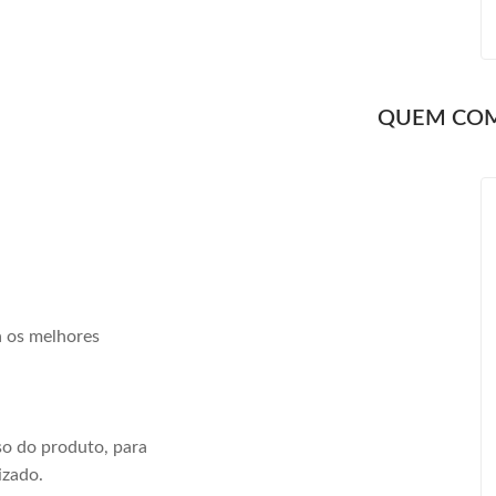
QUEM CO
a os melhores
o do produto, para
izado.