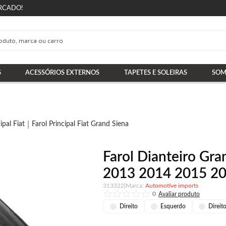
RCADO!
S
ACESSÓRIOS EXTERNOS
TAPETES E SOLEIRAS
SOM
ipal Fiat
Farol Principal Fiat Grand Siena
Farol Dianteiro Gr
2013 2014 2015 20
313322
|
Automotive imports
0
Direito
Esquerdo
Direit