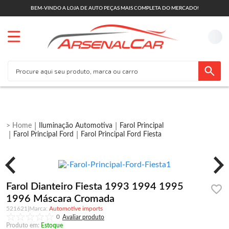
BEM-VINDO A LOJA DE AUTO PEÇAS MAIS COMPLETA DO MERCADO!
Iluminação Automotiva
Farol Principal
Farol Principal Ford
Farol Principal Ford Fiesta
Farol Dianteiro Fiesta 1993 1994 1995
1996 Máscara Cromada
521621
|
Automotive imports
0
Produto em:
Estoque