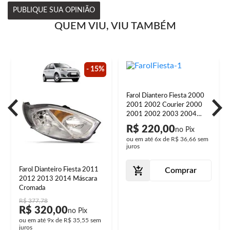
PUBLIQUE SUA OPINIÃO
QUEM VIU, VIU TAMBÉM
- 15%
Farol Diantero Fiesta 2000
2001 2002 Courier 2000
2001 2002 2003 2004
2005 2006 2007 2008
R$ 220,00
2009 2010 Foco Simples
ou em até
6x
de
R$ 36,66
sem
Máscara Cromada Lente
juros
Vidro
Farol Dianteiro Fiesta 2011
Comprar
2012 2013 2014 Máscara
Cromada
R$ 377,78
R$ 320,00
ou em até
9x
de
R$ 35,55
sem
juros