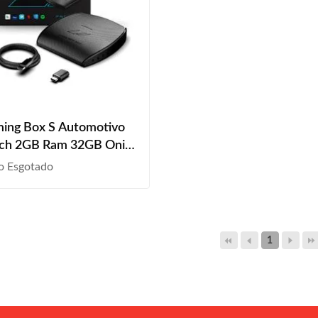
ming Box S Automotivo
ech 2GB Ram 32GB Onix
a 2023 Com Carplay
o Esgotado
1