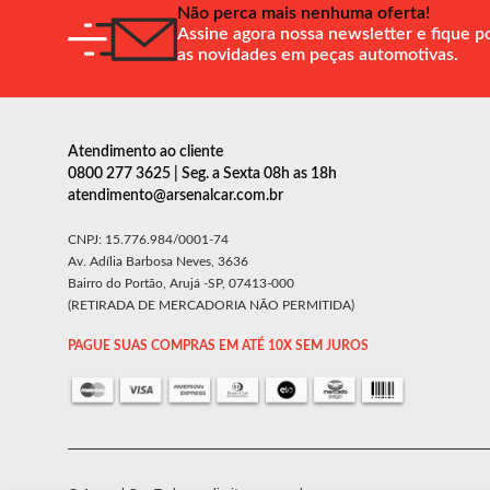
Não perca mais nenhuma oferta!
Assine agora nossa newsletter e fique p
as novidades em peças automotivas.
Atendimento ao cliente
0800 277 3625 | Seg. a Sexta 08h as 18h
atendimento@arsenalcar.com.br
CNPJ: 15.776.984/0001-74
Av. Adília Barbosa Neves, 3636
Bairro do Portão, Arujá -SP, 07413-000
(RETIRADA DE MERCADORIA NÃO PERMITIDA)
PAGUE SUAS COMPRAS EM ATÉ 10X SEM JUROS