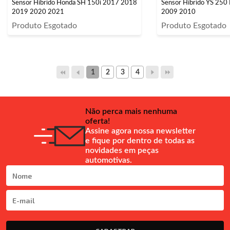
Sensor Híbrido Honda SH 150i 2017 2018
Sensor Híbrido YS 250
2019 2020 2021
2009 2010
Produto Esgotado
Produto Esgotado
1
2
3
4
Não perca mais nenhuma
oferta!
Assine agora nossa newsletter
e fique por dentro de todas as
novidades em peças
automotivas.