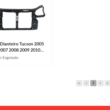
 Dianteiro Tucson 2005
2007 2008 2009 2010
2012 2013 2014 2015
o Esgotado
1