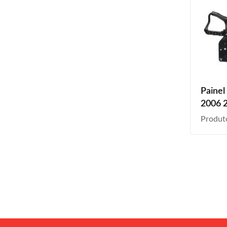
Painel
2006 
2011 
Produt
Preto