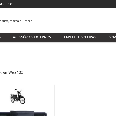
RCADO!
S
ACESSÓRIOS EXTERNOS
TAPETES E SOLEIRAS
SOM
down Web 100