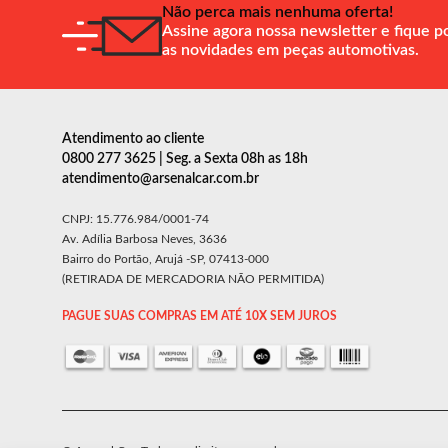
Não perca mais nenhuma oferta!
Assine agora nossa newsletter e fique p
as novidades em peças automotivas.
Atendimento ao cliente
0800 277 3625 | Seg. a Sexta 08h as 18h
atendimento@arsenalcar.com.br
CNPJ: 15.776.984/0001-74
Av. Adília Barbosa Neves, 3636
Bairro do Portão, Arujá -SP, 07413-000
(RETIRADA DE MERCADORIA NÃO PERMITIDA)
PAGUE SUAS COMPRAS EM ATÉ 10X SEM JUROS