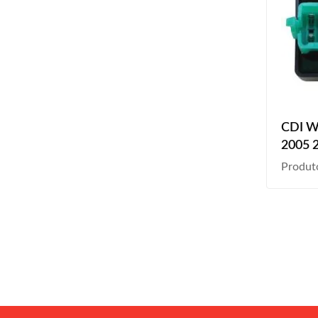
CDI W
2005 
Produt