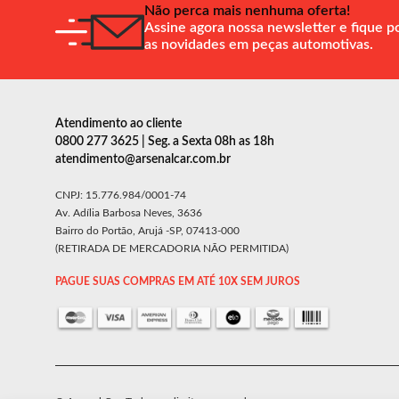
Não perca mais nenhuma oferta!
Assine agora nossa newsletter e fique p
as novidades em peças automotivas.
Atendimento ao cliente
0800 277 3625 | Seg. a Sexta 08h as 18h
atendimento@arsenalcar.com.br
CNPJ: 15.776.984/0001-74
Av. Adília Barbosa Neves, 3636
Bairro do Portão, Arujá -SP, 07413-000
(RETIRADA DE MERCADORIA NÃO PERMITIDA)
PAGUE SUAS COMPRAS EM ATÉ 10X SEM JUROS