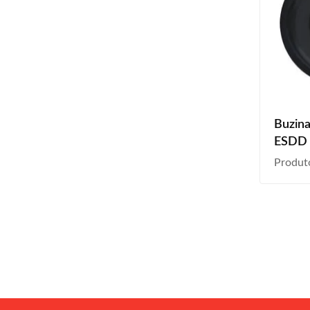
Buzina
ESDD 
2017 
Produt
12V 1