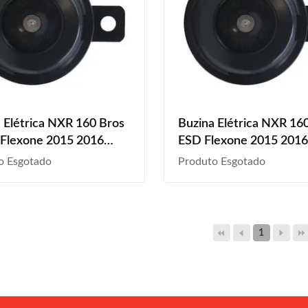
 Elétrica NXR 160 Bros
Buzina Elétrica NXR 16
Flexone 2015 2016
ESD Flexone 2015 2016
2018 2019 2020 2021
2018 2019 2020 2021 
o Esgotado
Produto Esgotado
05dB
2023 12V 105dB
1