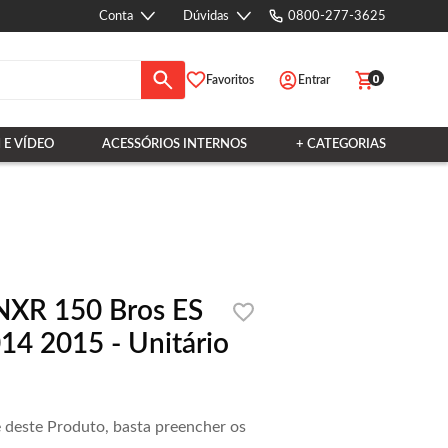
Conta
Dúvidas
0800-277-3625
0
Favoritos
Entrar
 E VÍDEO
ACESSÓRIOS INTERNOS
+ CATEGORIAS
NXR 150 Bros ES
4 2015 - Unitário
e deste Produto, basta preencher os