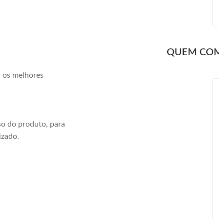
QUEM CO
a os melhores
o do produto, para
izado.