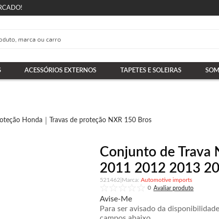
RCADO!
S
ACESSÓRIOS EXTERNOS
TAPETES E SOLEIRAS
SOM
roteção Honda
Travas de proteção NXR 150 Bros
Conjunto de Trava 
2011 2012 2013 201
521462
|
Automotive imports
0
Avise-Me
Para ser avisado da disponibilidad
campos abaixo.