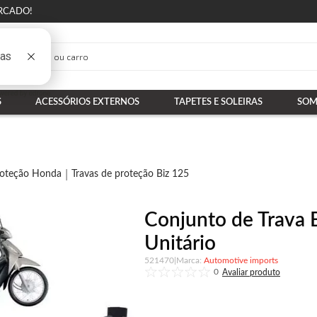
RCADO!
S
ACESSÓRIOS EXTERNOS
TAPETES E SOLEIRAS
SOM
roteção Honda
Travas de proteção Biz 125
Conjunto de Trava 
Unitário
521470
|
Automotive imports
0