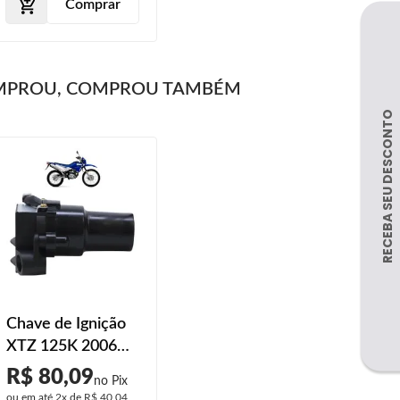
Comprar
MPROU, COMPROU TAMBÉM
Chave de Ignição
XTZ 125K 2006
2007 2008
R$ 80,09
ou em até
2x
de
R$ 40,04