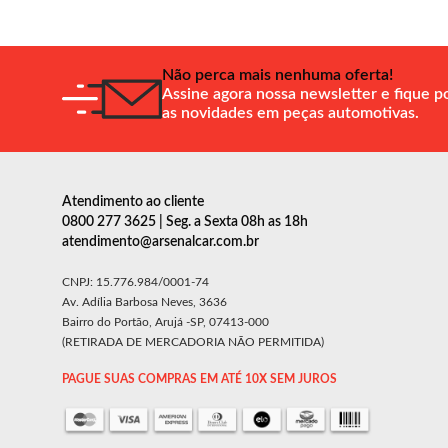
Não perca mais nenhuma oferta!
Assine agora nossa newsletter e fique p
as novidades em peças automotivas.
Atendimento ao cliente
0800 277 3625 | Seg. a Sexta 08h as 18h
atendimento@arsenalcar.com.br
CNPJ: 15.776.984/0001-74
Av. Adília Barbosa Neves, 3636
Bairro do Portão, Arujá -SP, 07413-000
(RETIRADA DE MERCADORIA NÃO PERMITIDA)
PAGUE SUAS COMPRAS EM ATÉ 10X SEM JUROS