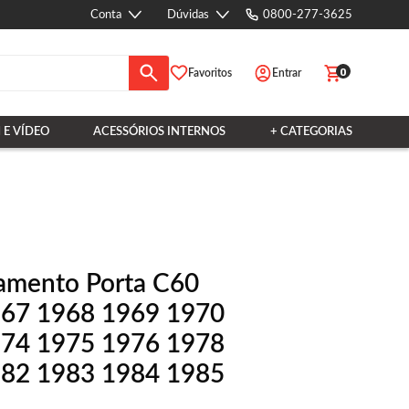
Conta
Dúvidas
0800-277-3625
0
Favoritos
Entrar
 E VÍDEO
ACESSÓRIOS INTERNOS
+ CATEGORIAS
hamento Porta C60
967 1968 1969 1970
974 1975 1976 1978
982 1983 1984 1985