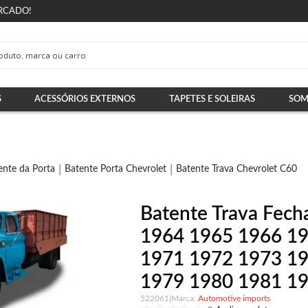
RCADO!
S
ACESSÓRIOS EXTERNOS
TAPETES E SOLEIRAS
SOM
ente da Porta
Batente Porta Chevrolet
Batente Trava Chevrolet C60
Batente Trava Fec
1964 1965 1966 1
1971 1972 1973 1
1979 1980 1981 1
522061
|
Automotive imports