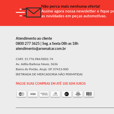
Não perca mais nenhuma oferta!
Assine agora nossa newsletter e fique p
as novidades em peças automotivas.
Atendimento ao cliente
0800 277 3625 | Seg. a Sexta 08h as 18h
atendimento@arsenalcar.com.br
CNPJ: 15.776.984/0001-74
Av. Adília Barbosa Neves, 3636
Bairro do Portão, Arujá -SP, 07413-000
(RETIRADA DE MERCADORIA NÃO PERMITIDA)
PAGUE SUAS COMPRAS EM ATÉ 10X SEM JUROS