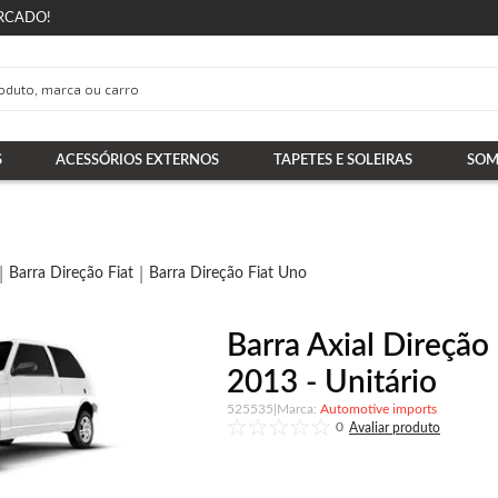
RCADO!
S
ACESSÓRIOS EXTERNOS
TAPETES E SOLEIRAS
SOM
Barra Direção Fiat
Barra Direção Fiat Uno
Barra Axial Direção
2013 - Unitário
525535
|
Automotive imports
0