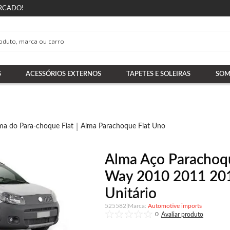
RCADO!
S
ACESSÓRIOS EXTERNOS
TAPETES E SOLEIRAS
SOM
ma do Para-choque Fiat
Alma Parachoque Fiat Uno
Alma Aço Parachoq
Way 2010 2011 201
Unitário
525582
|
Automotive imports
0