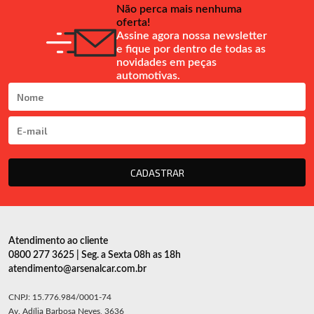
Não perca mais nenhuma
oferta!
Assine agora nossa newsletter
e fique por dentro de todas as
novidades em peças
automotivas.
CADASTRAR
Atendimento ao cliente
0800 277 3625 | Seg. a Sexta 08h as 18h
atendimento@arsenalcar.com.br
CNPJ: 15.776.984/0001-74
Av. Adília Barbosa Neves, 3636