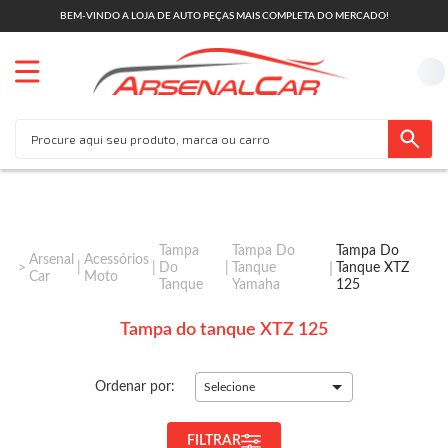
BEM-VINDO A LOJA DE AUTO PEÇAS MAIS COMPLETA DO MERCADO!
Tampa
Tampa Do
Tampa Do
Arsenal
Acessórios
Do
Tanque
Tanque XTZ
Car
Moto
Tanque
Yamaha
125
Tampa do tanque XTZ 125
Ordenar por:
Selecione
FILTRAR