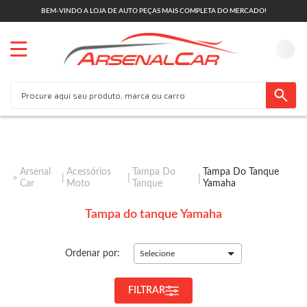
BEM-VINDO A LOJA DE AUTO PEÇAS MAIS COMPLETA DO MERCADO!
Arsenal
Acessórios
Tampa Do
Tampa Do Tanque
Car
Moto
Tanque
Yamaha
Tampa do tanque Yamaha
Ordenar por:
Selecione
FILTRAR