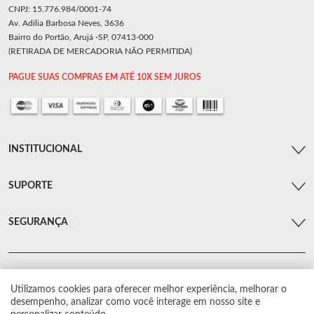
CNPJ: 15.776.984/0001-74
Av. Adília Barbosa Neves, 3636
Bairro do Portão, Arujá -SP, 07413-000
(RETIRADA DE MERCADORIA NÃO PERMITIDA)
PAGUE SUAS COMPRAS EM ATÉ 10X SEM JUROS
INSTITUCIONAL
SUPORTE
SEGURANÇA
Utilizamos cookies para oferecer melhor experiência, melhorar o
© Arsenal Car. Todos os direitos reservados.
desempenho, analizar como você interage em nosso site e
Proibida reprodução total ou parcial. Preços e estoque sujeito a alterações sem